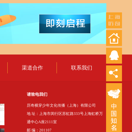
渠道合作
联系我们
请致电我们
历奇横穿少年文化传播（上海）有限公司
地 址：上海市闵行区苏虹路333号上海虹桥万
通中心A座2111室
邮 编：201107