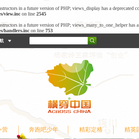
nstructors in a future version of PHP; views_display has a deprecated co
s/view.inc
on line
2545
onstructors in a future version of PHP; views_many_to_one_helper has a
s/handlers.inc
on line
753
 航
令营
奔跑吧少年
精彩定格
精英