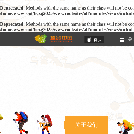
Deprecated
: Methods with the same name as their class will not be co
/home/wwwroot/hczg2025/wwwroot/sites/all/modules/views/include
Deprecated
: Methods with the same name as their class will not be c
/home/wwwroot/hczg2025/wwwroot/sites/all/modules/views/include
导
首 页
关于我们
冬夏