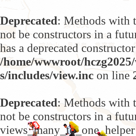
Deprecated
: Methods with t
not be constructors in a fut
has a deprecated constructor
/home/wwwroot/hczg2025/w
s/includes/view.inc
on line
Deprecated
: Methods with t
not be constructors in a fut
views_many_to_one_helper h